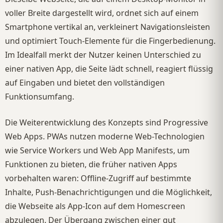
voller Breite dargestellt wird, ordnet sich auf einem
Smartphone vertikal an, verkleinert Navigationsleisten
und optimiert Touch-Elemente für die Fingerbedienung.
Im Idealfall merkt der Nutzer keinen Unterschied zu
einer nativen App, die Seite lädt schnell, reagiert flüssig
auf Eingaben und bietet den vollständigen
Funktionsumfang.
Die Weiterentwicklung des Konzepts sind Progressive
Web Apps. PWAs nutzen moderne Web-Technologien
wie Service Workers und Web App Manifests, um
Funktionen zu bieten, die früher nativen Apps
vorbehalten waren: Offline-Zugriff auf bestimmte
Inhalte, Push-Benachrichtigungen und die Möglichkeit,
die Webseite als App-Icon auf dem Homescreen
abzulegen. Der Übergang zwischen einer gut