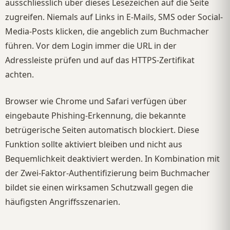
ausschliesslich über dieses Lesezeichen auf die Seite
zugreifen. Niemals auf Links in E-Mails, SMS oder Social-
Media-Posts klicken, die angeblich zum Buchmacher
führen. Vor dem Login immer die URL in der
Adressleiste prüfen und auf das HTTPS-Zertifikat
achten.
Browser wie Chrome und Safari verfügen über
eingebaute Phishing-Erkennung, die bekannte
betrügerische Seiten automatisch blockiert. Diese
Funktion sollte aktiviert bleiben und nicht aus
Bequemlichkeit deaktiviert werden. In Kombination mit
der Zwei-Faktor-Authentifizierung beim Buchmacher
bildet sie einen wirksamen Schutzwall gegen die
häufigsten Angriffsszenarien.