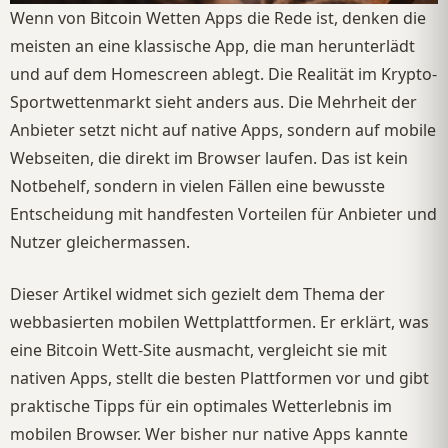
Wenn von Bitcoin Wetten Apps die Rede ist, denken die
meisten an eine klassische App, die man herunterlädt
und auf dem Homescreen ablegt. Die Realität im Krypto-
Sportwettenmarkt sieht anders aus. Die Mehrheit der
Anbieter setzt nicht auf native Apps, sondern auf mobile
Webseiten, die direkt im Browser laufen. Das ist kein
Notbehelf, sondern in vielen Fällen eine bewusste
Entscheidung mit handfesten Vorteilen für Anbieter und
Nutzer gleichermassen.
Dieser Artikel widmet sich gezielt dem Thema der
webbasierten mobilen Wettplattformen. Er erklärt, was
eine Bitcoin Wett-Site ausmacht, vergleicht sie mit
nativen Apps, stellt die besten Plattformen vor und gibt
praktische Tipps für ein optimales Wetterlebnis im
mobilen Browser. Wer bisher nur native Apps kannte