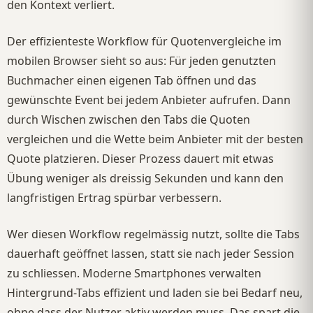
den Kontext verliert.
Der effizienteste Workflow für Quotenvergleiche im
mobilen Browser sieht so aus: Für jeden genutzten
Buchmacher einen eigenen Tab öffnen und das
gewünschte Event bei jedem Anbieter aufrufen. Dann
durch Wischen zwischen den Tabs die Quoten
vergleichen und die Wette beim Anbieter mit der besten
Quote platzieren. Dieser Prozess dauert mit etwas
Übung weniger als dreissig Sekunden und kann den
langfristigen Ertrag spürbar verbessern.
Wer diesen Workflow regelmässig nutzt, sollte die Tabs
dauerhaft geöffnet lassen, statt sie nach jeder Session
zu schliessen. Moderne Smartphones verwalten
Hintergrund-Tabs effizient und laden sie bei Bedarf neu,
ohne dass der Nutzer aktiv werden muss. Das spart die