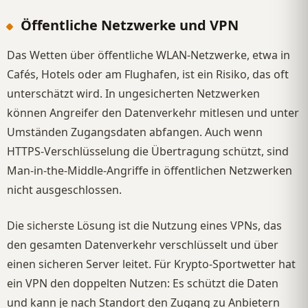
Öffentliche Netzwerke und VPN
Das Wetten über öffentliche WLAN-Netzwerke, etwa in
Cafés, Hotels oder am Flughafen, ist ein Risiko, das oft
unterschätzt wird. In ungesicherten Netzwerken
können Angreifer den Datenverkehr mitlesen und unter
Umständen Zugangsdaten abfangen. Auch wenn
HTTPS-Verschlüsselung die Übertragung schützt, sind
Man-in-the-Middle-Angriffe in öffentlichen Netzwerken
nicht ausgeschlossen.
Die sicherste Lösung ist die Nutzung eines VPNs, das
den gesamten Datenverkehr verschlüsselt und über
einen sicheren Server leitet. Für Krypto-Sportwetter hat
ein VPN den doppelten Nutzen: Es schützt die Daten
und kann je nach Standort den Zugang zu Anbietern