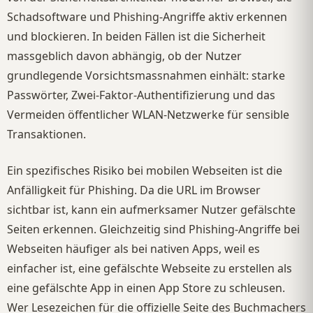
Schadsoftware und Phishing-Angriffe aktiv erkennen
und blockieren. In beiden Fällen ist die Sicherheit
massgeblich davon abhängig, ob der Nutzer
grundlegende Vorsichtsmassnahmen einhält: starke
Passwörter, Zwei-Faktor-Authentifizierung und das
Vermeiden öffentlicher WLAN-Netzwerke für sensible
Transaktionen.
Ein spezifisches Risiko bei mobilen Webseiten ist die
Anfälligkeit für Phishing. Da die URL im Browser
sichtbar ist, kann ein aufmerksamer Nutzer gefälschte
Seiten erkennen. Gleichzeitig sind Phishing-Angriffe bei
Webseiten häufiger als bei nativen Apps, weil es
einfacher ist, eine gefälschte Webseite zu erstellen als
eine gefälschte App in einen App Store zu schleusen.
Wer Lesezeichen für die offizielle Seite des Buchmachers