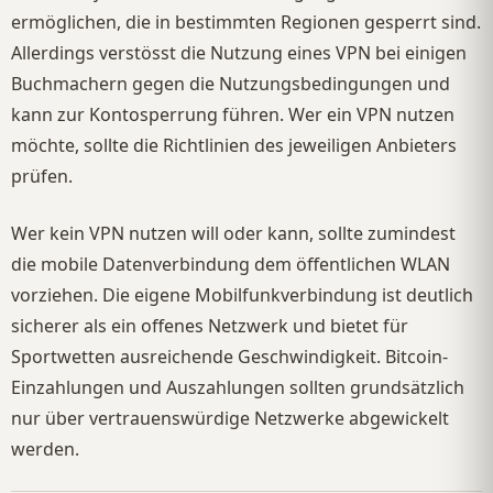
ermöglichen, die in bestimmten Regionen gesperrt sind.
Allerdings verstösst die Nutzung eines VPN bei einigen
Buchmachern gegen die Nutzungsbedingungen und
kann zur Kontosperrung führen. Wer ein VPN nutzen
möchte, sollte die Richtlinien des jeweiligen Anbieters
prüfen.
Wer kein VPN nutzen will oder kann, sollte zumindest
die mobile Datenverbindung dem öffentlichen WLAN
vorziehen. Die eigene Mobilfunkverbindung ist deutlich
sicherer als ein offenes Netzwerk und bietet für
Sportwetten ausreichende Geschwindigkeit. Bitcoin-
Einzahlungen und Auszahlungen sollten grundsätzlich
nur über vertrauenswürdige Netzwerke abgewickelt
werden.