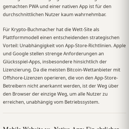
gemachten PWA und einer nativen App ist für den
durchschnittlichen Nutzer kaum wahrnehmbar.
Für Krypto-Buchmacher hat die Wett-Site als
Plattformmodell einen entscheidenden strategischen
Vorteil: Unabhängigkeit von App-Store-Richtlinien. Apple
und Google stellen strenge Anforderungen an
Glücksspiel-Apps, insbesondere hinsichtlich der
Lizenzierung. Da die meisten Bitcoin-Wettanbieter mit
Offshore-Lizenzen operieren, die von den App-Store-
Betreibern nicht anerkannt werden, ist der Weg über
den Browser der einzige Weg, um alle Nutzer zu
erreichen, unabhängig vom Betriebssystem.
Mobile Website vs. Native App: Ein ehrlicher