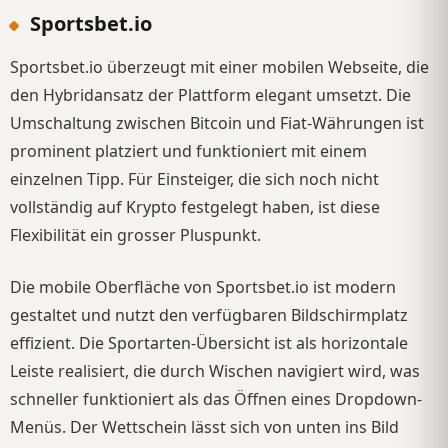
Sportsbet.io
Sportsbet.io überzeugt mit einer mobilen Webseite, die
den Hybridansatz der Plattform elegant umsetzt. Die
Umschaltung zwischen Bitcoin und Fiat-Währungen ist
prominent platziert und funktioniert mit einem
einzelnen Tipp. Für Einsteiger, die sich noch nicht
vollständig auf Krypto festgelegt haben, ist diese
Flexibilität ein grosser Pluspunkt.
Die mobile Oberfläche von Sportsbet.io ist modern
gestaltet und nutzt den verfügbaren Bildschirmplatz
effizient. Die Sportarten-Übersicht ist als horizontale
Leiste realisiert, die durch Wischen navigiert wird, was
schneller funktioniert als das Öffnen eines Dropdown-
Menüs. Der Wettschein lässt sich von unten ins Bild