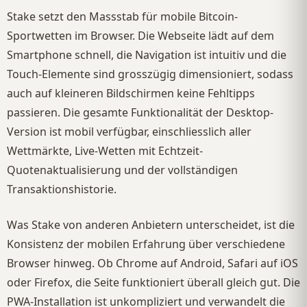
Stake setzt den Massstab für mobile Bitcoin-
Sportwetten im Browser. Die Webseite lädt auf dem
Smartphone schnell, die Navigation ist intuitiv und die
Touch-Elemente sind grosszügig dimensioniert, sodass
auch auf kleineren Bildschirmen keine Fehltipps
passieren. Die gesamte Funktionalität der Desktop-
Version ist mobil verfügbar, einschliesslich aller
Wettmärkte, Live-Wetten mit Echtzeit-
Quotenaktualisierung und der vollständigen
Transaktionshistorie.
Was Stake von anderen Anbietern unterscheidet, ist die
Konsistenz der mobilen Erfahrung über verschiedene
Browser hinweg. Ob Chrome auf Android, Safari auf iOS
oder Firefox, die Seite funktioniert überall gleich gut. Die
PWA-Installation ist unkompliziert und verwandelt die